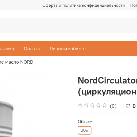
Оферта и политика конфиденциальности
По
ставка
Оплата
Личный кабинет
ое масло NORD
NordCirculato
(циркуляцион
(0)
В
Объем
20л